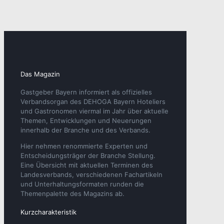
Das Magazin
Gastgeber Bayern informiert als offizielles
Verbandsorgan des DEHOGA Bayern Hoteliers
und Gastronomen viermal im Jahr über aktuelle
Themen, Entwicklungen und Neuerungen
innerhalb der Branche und des Verbands.
Hier nehmen renommierte Experten und
Entscheidungsträger der Branche Stellung.
Eine Übersicht mit aktuellen Terminen des
Landesverbands, verschiedenen Fachartikeln
und Unterhaltungsformaten runden die
Themenpalette des Magazins ab.
Kurzcharakteristik