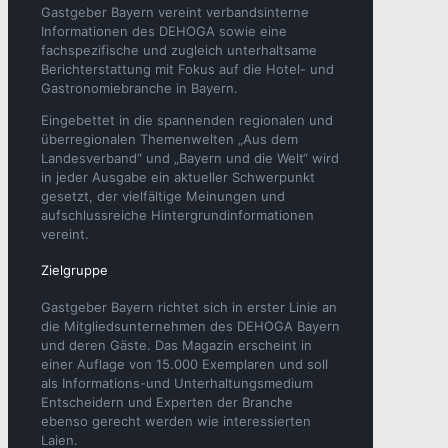
Gastgeber Bayern vereint verbandsinterne
Informationen des DEHOGA sowie eine
fachspezifische und zugleich unterhaltsame
Berichterstattung mit Fokus auf die Hotel- und
Gastronomiebranche in Bayern.
Eingebettet in die spannenden regionalen und
überregionalen Themenwelten „Aus dem
Landesverband“ und „Bayern und die Welt“ wird
in jeder Ausgabe ein aktueller Schwerpunkt
gesetzt, der vielfältige Meinungen und
aufschlussreiche Hintergrundinformationen
vereint.
Zielgruppe
Gastgeber Bayern richtet sich in erster Linie an
die Mitgliedsunternehmen des DEHOGA Bayern
und deren Gäste. Das Magazin erscheint in
einer Auflage von 15.000 Exemplaren und soll
als Informations-und Unterhaltungsmedium
Entscheidern und Experten der Branche
ebenso gerecht werden wie interessierten
Laien.