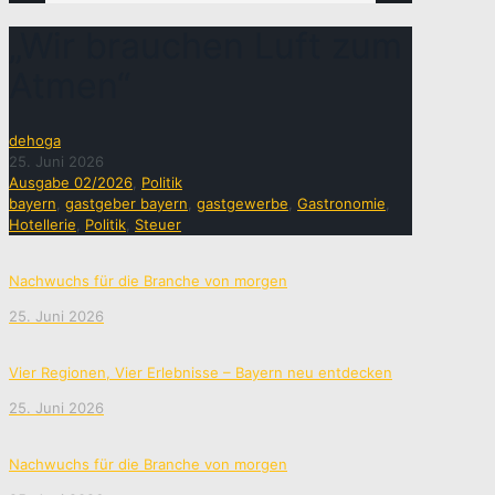
„Wir brauchen Luft zum
Atmen“
dehoga
25. Juni 2026
Ausgabe 02/2026
,
Politik
bayern
,
gastgeber bayern
,
gastgewerbe
,
Gastronomie
,
Hotellerie
,
Politik
,
Steuer
Nachwuchs für die Branche von morgen
25. Juni 2026
Vier Regionen, Vier Erlebnisse – Bayern neu entdecken
25. Juni 2026
Nachwuchs für die Branche von morgen